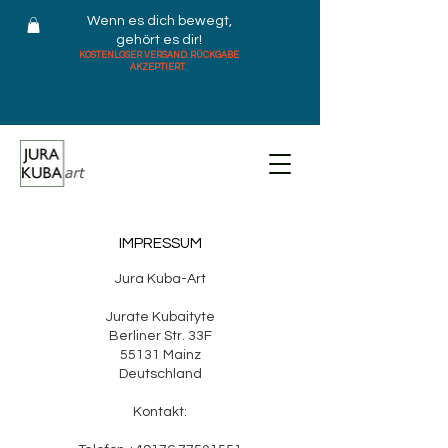
Wenn es dich bewegt,
gehört es dir!
KOSTENLOSER VERSAND. RÜCKGABE
AKZEPTIERT.
IMPRESSUM
Jura Kuba-Art
Jurate Kubaityte
Berliner Str. 33F
55131 Mainz
Deutschland
Kontakt: