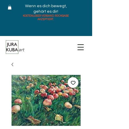
Wenn es dich bewegt,
gehört es dir!
KOSTENLOSER VERSAND. RÜCKGABE
AKZEPTIERT.