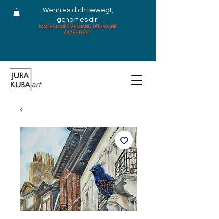
Wenn es dich bewegt,
gehört es dir!
KOSTENLOSER VERSAND. RÜCKGABE
AKZEPTIERT.