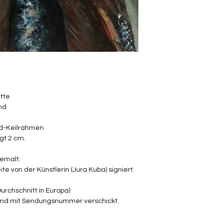
tte
nd
nd-Keilrahmen
gt 2 cm.
bemalt.
e von der Künstlerin (Jura Kuba) signiert.
urchschnitt in Europa)
t und mit Sendungsnummer verschickt.