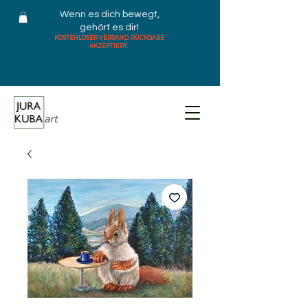
Wenn es dich bewegt,
gehört es dir!
KOSTENLOSER VERSAND. RÜCKGABE
AKZEPTIERT.