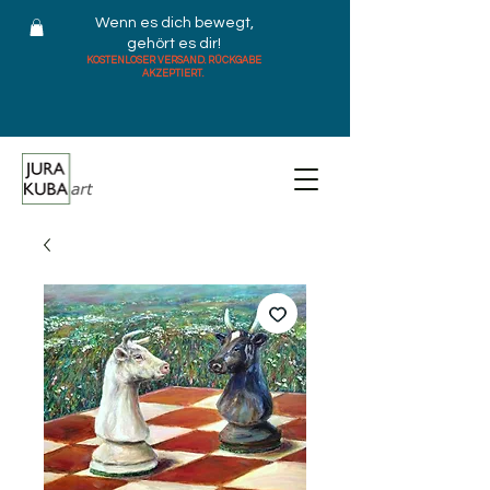
Wenn es dich bewegt,
gehört es dir!
KOSTENLOSER VERSAND. RÜCKGABE
AKZEPTIERT.