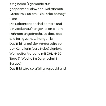
Originales Ölgemälde auf
gespannter Leinwand-Keilrahmen
Größe: 60 x 50 cm. Die Dicke beträgt
2 cm.
Die Seitenränder sind bemalt, und
ein Zackenaufhänger ist an einem
Rahmen angebracht, so dass das
Bild fertig zum Aufhängen ist.
Das Bild ist auf der Vorderseite von
der Künstlerin (Jura Kuba) signiert.
Weltweiter Versand mit DHL: 4-20
Tage (1 Woche im Durchschnitt in
Europa)
Das Bild wird sorgfältig verpackt und
mit Sendungsnummer verschickt.
KOSTENLOSER VERSAND
RÜCKGABE AKZEPTIERT
Gerne teile ich meine Kunst mit
Ihnen.