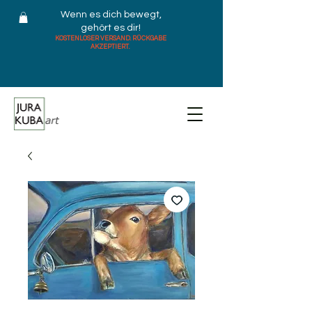
Wenn es dich bewegt,
gehört es dir!
KOSTENLOSER VERSAND. RÜCKGABE
AKZEPTIERT.