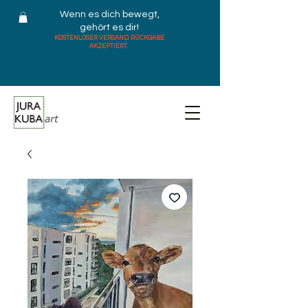
Wenn es dich bewegt,
gehört es dir!
KOSTENLOSER VERSAND. RÜCKGABE
AKZEPTIERT.