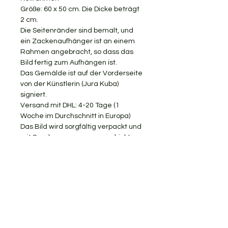
Größe: 60 x 50 cm. Die Dicke beträgt
2 cm.
Die Seitenränder sind bemalt, und
ein Zackenaufhänger ist an einem
Rahmen angebracht, so dass das
Bild fertig zum Aufhängen ist.
Das Gemälde ist auf der Vorderseite
von der Künstlerin (Jura Kuba)
signiert.
Versand mit DHL: 4-20 Tage (1
Woche im Durchschnitt in Europa)
Das Bild wird sorgfältig verpackt und
mit Sendungsnummer verschickt.
KOSTENLOSER VERSAND
RÜCKGABE AKZEPTIERT
Gerne teile ich meine Kunst mit
Ihnen.