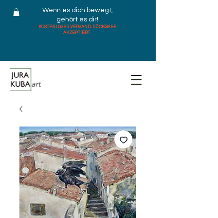
Wenn es dich bewegt,
gehört es dir!
KOSTENLOSER VERSAND. RÜCKGABE
AKZEPTIERT.