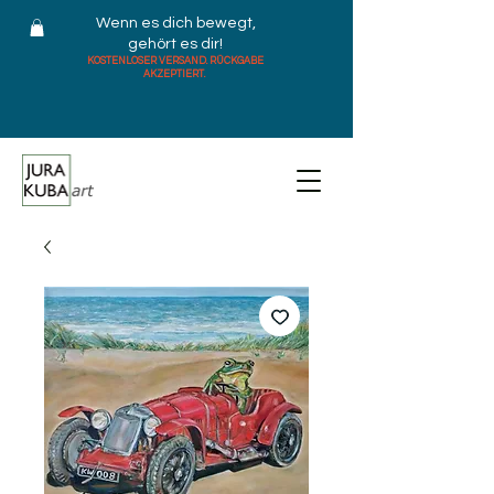
Wenn es dich bewegt,
gehört es dir!
KOSTENLOSER VERSAND. RÜCKGABE
AKZEPTIERT.