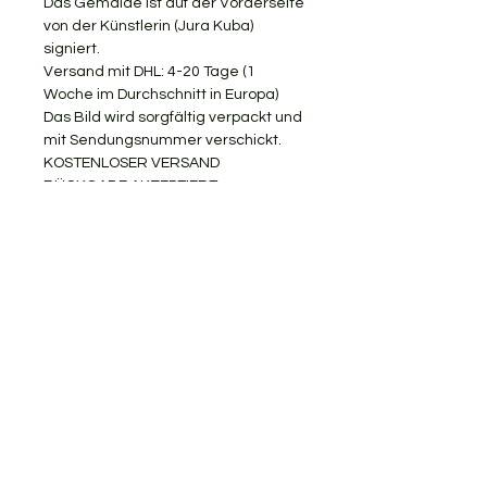
Das Gemälde ist auf der Vorderseite
von der Künstlerin (Jura Kuba)
signiert.
Versand mit DHL: 4-20 Tage (1
Woche im Durchschnitt in Europa)
Das Bild wird sorgfältig verpackt und
mit Sendungsnummer verschickt.
KOSTENLOSER VERSAND
RÜCKGABE AKZEPTIERT
Gerne teile ich meine Kunst mit
Ihnen.
KONTAKTIEREN SIE MICH
jurakuba.art@gmail.com
Tel.
+49 176 77501551
Mainz / Deutschland