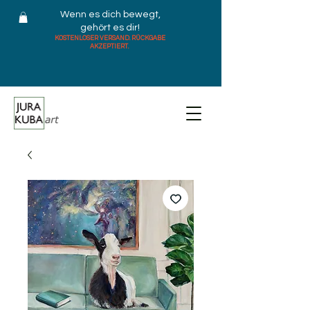
Wenn es dich bewegt,
gehört es dir!
KOSTENLOSER VERSAND. RÜCKGABE
AKZEPTIERT.