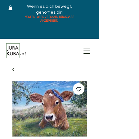
Wenn es dich bewegt,
gehört es dir!
KOSTENLOSER VERSAND. RÜCKGABE
AKZEPTIERT.