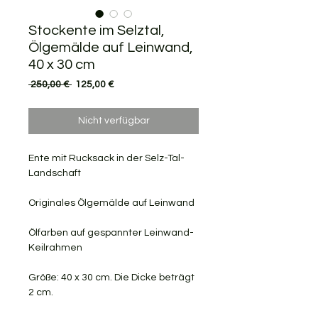
Stockente im Selztal,
Ölgemälde auf Leinwand,
40 x 30 cm
Standardpreis
Sale-
 250,00 € 
125,00 €
Preis
Nicht verfügbar
Ente mit Rucksack in der Selz-Tal-
Landschaft
Originales Ölgemälde auf Leinwand
Ölfarben auf gespannter Leinwand-
Keilrahmen
Größe: 40 x 30 cm. Die Dicke beträgt
2 cm.