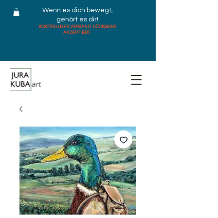
Wenn es dich bewegt,
gehört es dir!
KOSTENLOSER VERSAND. RÜCKGABE
AKZEPTIERT.