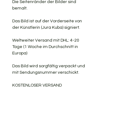
Die Seitenränder der Bilder sind
bemalt.
Das Bild ist auf der Vorderseite von
der Künstlerin (Jura Kuba) signiert.
Weltweiter Versand mit DHL: 4-20
Tage (1 Woche im Durchschnitt in
Europa)
Das Bild wird sorgfältig verpackt und
mit Sendungsnummer verschickt.
KOSTENLOSER VERSAND
RÜCKGABE AKZEPTIERT
Gerne teile ich meine Kunst mit
Ihnen.