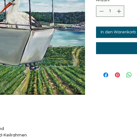
In den Warenkorb
nd
nd-Keilrahmen