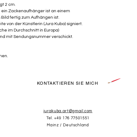
gt 2 cm.
d ein Zackenaufhänger ist an einem
ild fertig zum Aufhängen ist.
e von der Künstlerin (Jura Kuba) signiert.
he im Durchschnitt in Europa)
t und mit Sendungsnummer verschickt.
nen.
KONTAKTIEREN SIE MICH
jurakuba.art@gmail.com
Tel. +49 176 77501551
Mainz / Deutschland