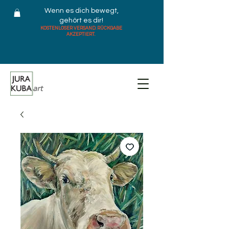
Wenn es dich bewegt,
gehört es dir!
KOSTENLOSER VERSAND. RÜCKGABE
AKZEPTIERT.