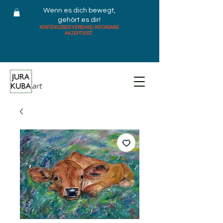
Wenn es dich bewegt,
gehört es dir!
KOSTENLOSER VERSAND. RÜCKGABE
AKZEPTIERT.