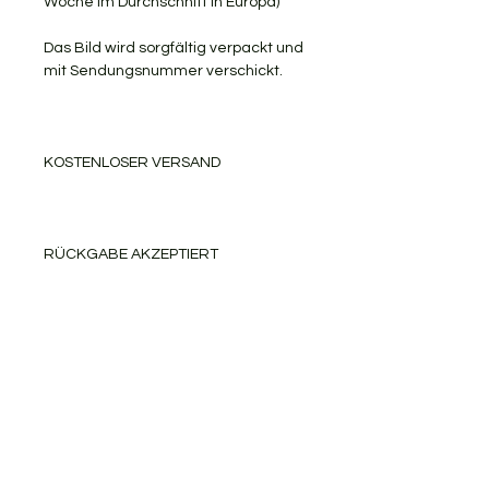
Woche im Durchschnitt in Europa)
Das Bild wird sorgfältig verpackt und
mit Sendungsnummer verschickt.
KOSTENLOSER VERSAND
RÜCKGABE AKZEPTIERT
Gerne teile ich meine Kunst mit
Ihnen.
PRODUKTINFORMATION
Ölfarben auf gespannter Leinwand-