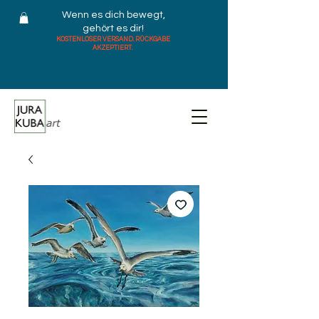
Wenn es dich bewegt,
gehört es dir!
KOSTENLOSER VERSAND. RÜCKGABE
AKZEPTIERT.