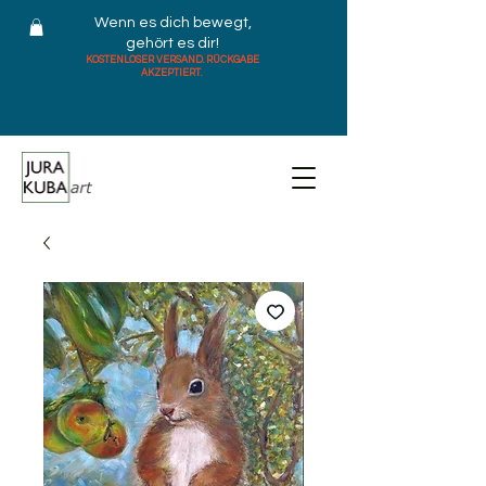
Wenn es dich bewegt,
gehört es dir!
KOSTENLOSER VERSAND. RÜCKGABE
AKZEPTIERT.