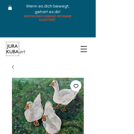
Wenn es dich bewegt,
gehört es dir!
KOSTENLOSER VERSAND. RÜCKGABE
AKZEPTIERT.