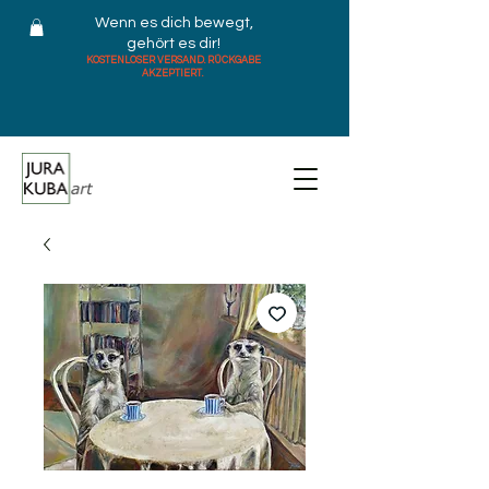
Wenn es dich bewegt,
gehört es dir!
KOSTENLOSER VERSAND. RÜCKGABE
AKZEPTIERT.