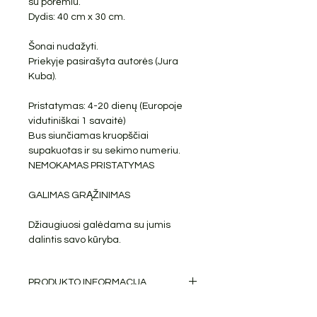
su porėmiu.
Dydis: 40 cm x 30 cm.
Šonai nudažyti.
Priekyje pasirašyta autorės (Jura
Kuba).
Pristatymas: 4-20 dienų (Europoje
vidutiniškai 1 savaitė)
Bus siunčiamas kruopščiai
supakuotas ir su sekimo numeriu.
NEMOKAMAS PRISTATYMAS
GALIMAS GRĄŽINIMAS
Džiaugiuosi galėdama su jumis
dalintis savo kūryba.
PRODUKTO INFORMACIJA
Aliejiniai dažai ant ištemptos drobės