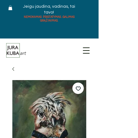
Jeigu jaudina, vadinas, tai
tavo!
NEMOKAMAS PRISTATYMAS . GALIMAS
GRĄŽINIMAS.