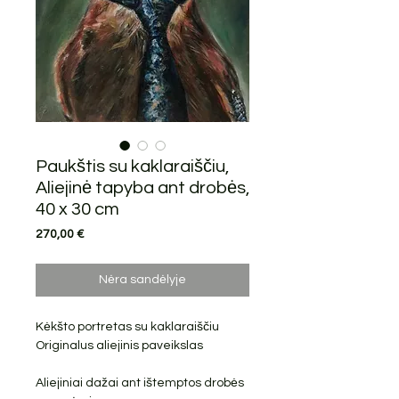
Paukštis su kaklaraiščiu,
Aliejinė tapyba ant drobės,
40 x 30 cm
Price
270,00 €
Nėra sandėlyje
Kėkšto portretas su kaklaraiščiu
Originalus aliejinis paveikslas
Aliejiniai dažai ant ištemptos drobės