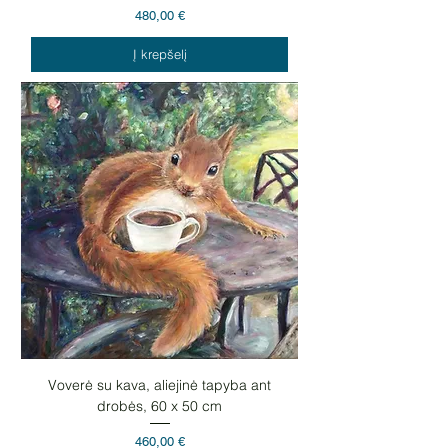
Kaina
480,00 €
Į krepšelį
Voverė su kava, aliejinė tapyba ant
drobės, 60 x 50 cm
Kaina
460,00 €