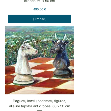
drobės, 60 x 50 cm
Kaina
490,00 €
Į krepšelį
Raguotų karvių šachmatų figūros,
aliejinė tapyba ant drobės, 60 x 50 cm