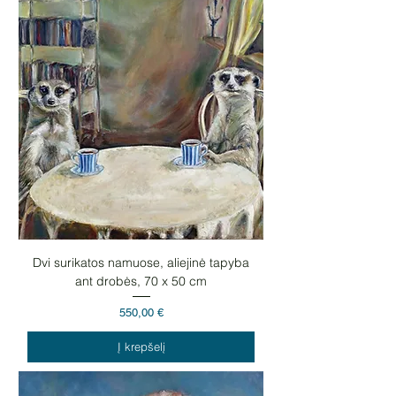
Dvi surikatos namuose, aliejinė tapyba
ant drobės, 70 x 50 cm
Kaina
550,00 €
Į krepšelį