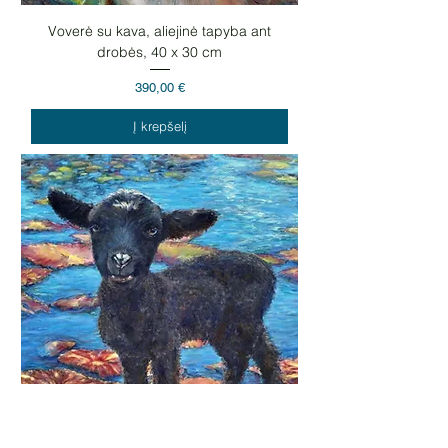
Voverė su kava, aliejinė tapyba ant
drobės, 40 x 30 cm
Kaina
390,00 €
Į krepšelį