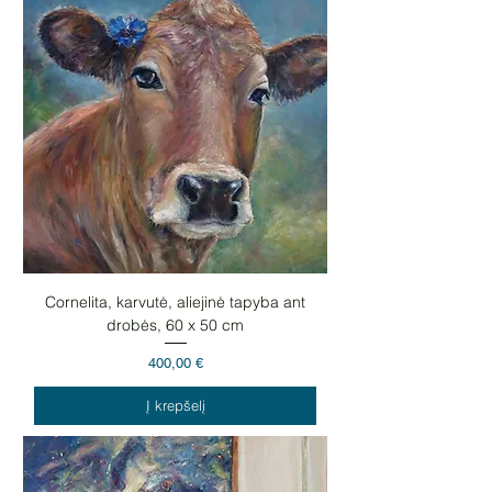
Cornelita, karvutė, aliejinė tapyba ant
drobės, 60 x 50 cm
Kaina
400,00 €
Į krepšelį