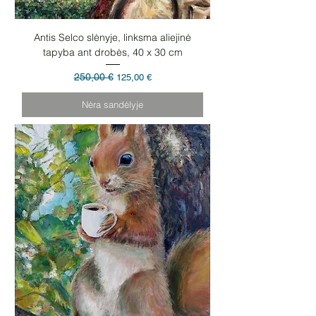
Antis Selco slėnyje, linksma aliejinė
tapyba ant drobės, 40 x 30 cm
Įprastinė kaina
250,00 €
Pardavimo kaina
125,00 €
Nėra sandėlyje