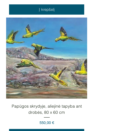
Į krepšelį
Papūgos skrydyje, aliejinė tapyba ant
drobės, 80 x 60 cm
Kaina
550,00 €