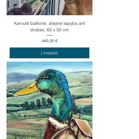
Karvutė balkone, aliejinė tapyba ant
drobės, 60 x 50 cm
Kaina
440,00 €
Į krepšelį