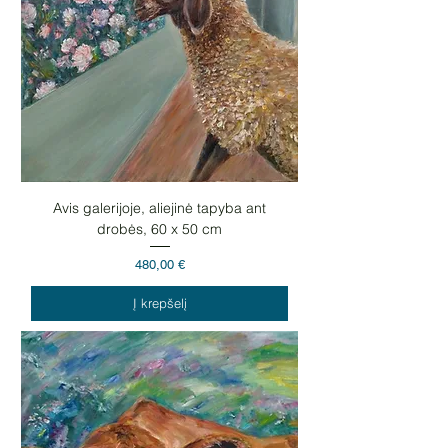
Avis galerijoje, aliejinė tapyba ant
drobės, 60 x 50 cm
Kaina
480,00 €
Į krepšelį