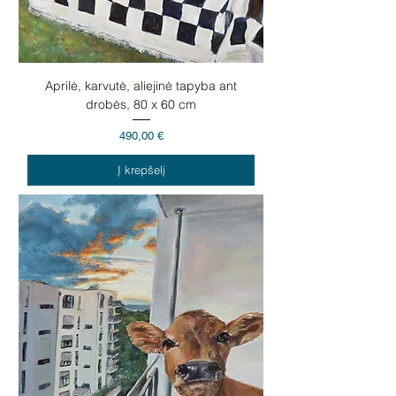
Aprilė, karvutė, aliejinė tapyba ant
drobės, 80 x 60 cm
Kaina
490,00 €
Į krepšelį