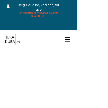
Jeigu jaudina, vadinas, tai
tavo!
NEMOKAMAS PRISTATYMAS . GALIMAS
GRĄŽINIMAS.
ALIEJINIAI
PAVEIKSLAI