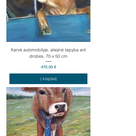
Karvė automobilyje, aliejinė tapyba ant
drobės, 70 x 50 cm
Kaina
470,00 €
Į krepšelį