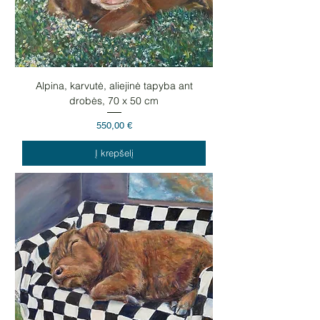
Alpina, karvutė, aliejinė tapyba ant
drobės, 70 x 50 cm
Kaina
550,00 €
Į krepšelį