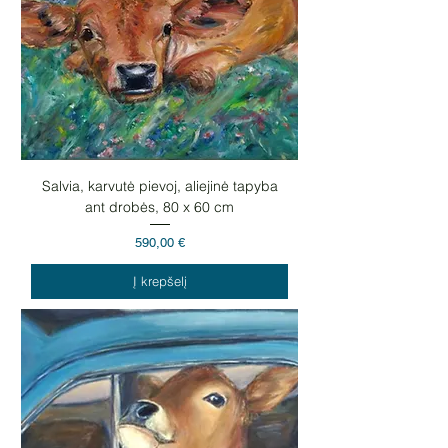
Salvia, karvutė pievoj, aliejinė tapyba
ant drobės, 80 x 60 cm
Kaina
590,00 €
Į krepšelį