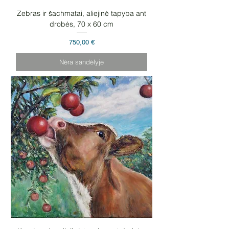
Zebras ir šachmatai, aliejinė tapyba ant
drobės, 70 x 60 cm
Kaina
750,00 €
Nėra sandėlyje