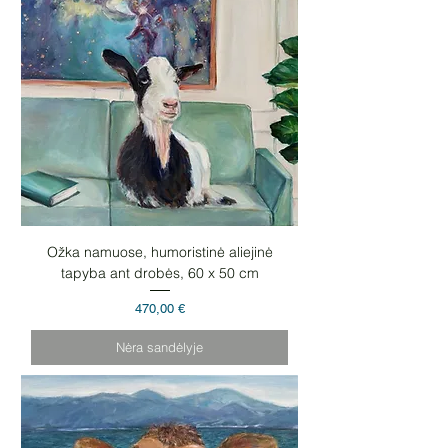
Ožka namuose, humoristinė aliejinė
tapyba ant drobės, 60 x 50 cm
Kaina
470,00 €
Nėra sandėlyje