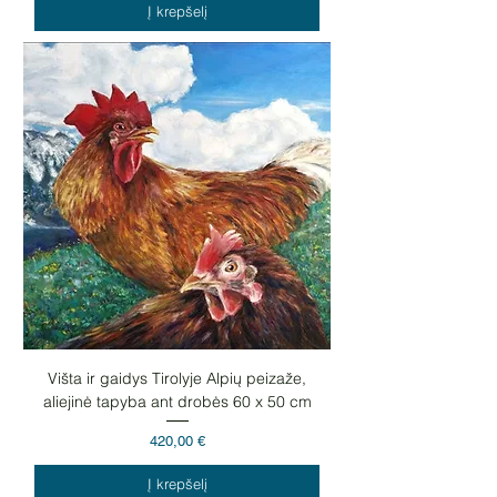
Į krepšelį
Višta ir gaidys Tirolyje Alpių peizaže,
aliejinė tapyba ant drobės 60 x 50 cm
Kaina
420,00 €
Į krepšelį