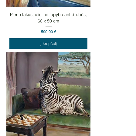
Pieno takas, aliejinė tapyba ant drobės,
60 x 50 cm
Kaina
590,00 €
Į krepšelį