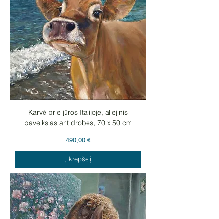
Karvė prie jūros Italijoje, aliejinis
paveikslas ant drobės, 70 x 50 cm
Kaina
490,00 €
Į krepšelį