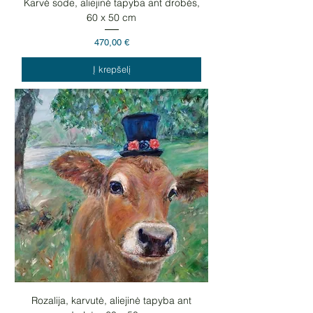
Karvė sode, aliejinė tapyba ant drobės,
60 x 50 cm
Kaina
470,00 €
Į krepšelį
Rozalija, karvutė, aliejinė tapyba ant