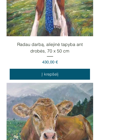
Radau darbą, aliejinė tapyba ant
drobės, 70 x 50 cm
Kaina
430,00 €
Į krepšelį