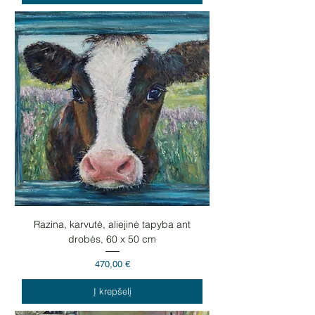
Razina, karvutė, aliejinė tapyba ant
drobės, 60 x 50 cm
Kaina
470,00 €
Į krepšelį