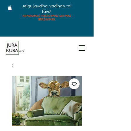
Jeigu jaudina, vadinas, tai
tavo!
NEMOKAMAS PRISTATYMAS . GALIMAS
GRĄŽINIMAS.