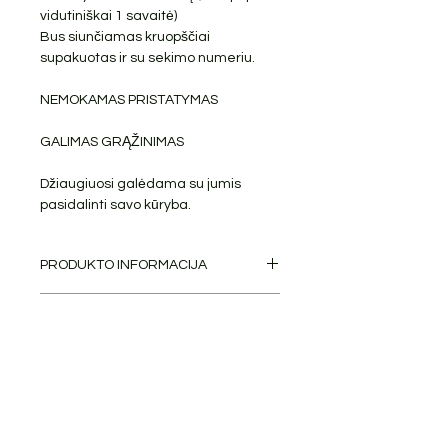
vidutiniškai 1 savaitė)
Bus siunčiamas kruopščiai
supakuotas ir su sekimo numeriu.
NEMOKAMAS PRISTATYMAS
GALIMAS GRĄŽINIMAS
Džiaugiuosi galėdama su jumis
pasidalinti savo kūryba.
PRODUKTO INFORMACIJA
Aliejiniai dažai ant ištemptos drobės
GRĄŽINIMAS
su porėmiu.
Dydis: 70 cm x 50 cm. Storis: 2 cm.
Grąžinimai galimi.
PRISTATYMO INFORMACIJA
Šonai dažyti, todėl paveikslas
paruoštas kabinimui.
Pristatymas: 4-20 dienų (Europoje
Priekyje pasirašyta autorės (Jura
vidutiniškai 1 savaitė)