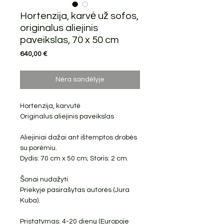
Hortenzija, karvė už sofos,
originalus aliejinis
paveikslas, 70 x 50 cm
Price
640,00 €
Nėra sandėlyje
Hortenzija, karvutė
Originalus aliejinis paveikslas
Aliejiniai dažai ant ištemptos drobės
su porėmiu.
Dydis: 70 cm x 50 cm; Storis: 2 cm.
Šonai nudažyti.
Priekyje pasirašytas autorės (Jura
Kuba).
Pristatymas: 4-20 dienų (Europoje