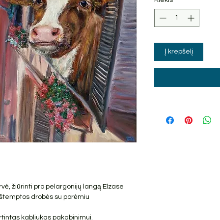
Į krepšelį
vė, žiūrinti pro pelargonijų langą Elzase
t ištemptos drobės su porėmiu
irtintas kabliukas pakabinimui.