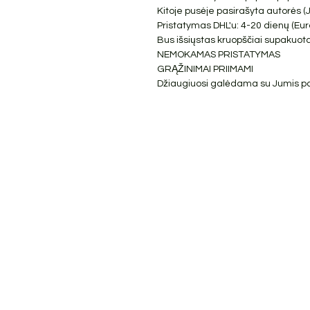
Kitoje pusėje pasirašyta autorės (
Pristatymas DHL'u: 4-20 dienų (Euro
Bus išsiųstas kruopščiai supakuota
NEMOKAMAS PRISTATYMAS
GRĄŽINIMAI PRIIMAMI
Džiaugiuosi galėdama su Jumis pasi