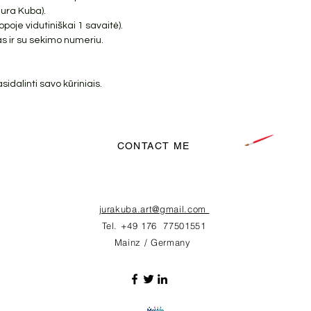
Jura Kuba).
poje vidutiniškai 1 savaitė).
s ir su sekimo numeriu.
dalinti savo kūriniais.
CONTACT ME
jurakuba.art@gmail.com
Tel. +49 176 77501551
Mainz / Germany