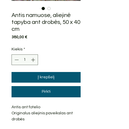
Antis namuose, aliejinė
tapyba ant drobės, 50 x 40
cm
Price
380,00 €
Kiekis
*
Į krepšelį
Pirkti
Antis ant fotelio
Originalus aliejinis paveikslas ant
drobės