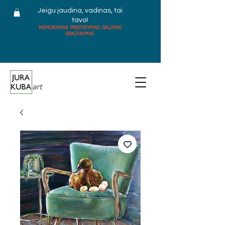
Jeigu jaudina, vadinas, tai
tavo!
NEMOKAMAS PRISTATYMAS . GALIMAS
GRĄŽINIMAS.