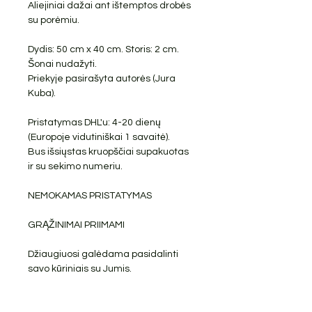
Aliejiniai dažai ant ištemptos drobės
su porėmiu.
Dydis: 50 cm x 40 cm. Storis: 2 cm.
Šonai nudažyti.
Priekyje pasirašyta autorės (Jura
Kuba).
Pristatymas DHL'u: 4-20 dienų
(Europoje vidutiniškai 1 savaitė).
Bus išsiųstas kruopščiai supakuotas
ir su sekimo numeriu.
NEMOKAMAS PRISTATYMAS
GRĄŽINIMAI PRIIMAMI
Džiaugiuosi galėdama pasidalinti
savo kūriniais su Jumis.
PRODUKTO INFORMACIJA