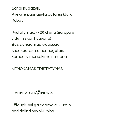
Šonai nudažyti.
Priekyje pasirašyta autorės (Jura
Kuba).
Pristatymas: 4-20 dienų (Europoje
vidutiniškai 1 savaitė)
Bus siunčiamas kruopščiai
supakuotas, su apsaugotais
kampais ir su sekimo numeriu.
NEMOKAMAS PRISTATYMAS
GALIMAS GRĄŽINIMAS
Džiaugiuosi galėdama su Jumis
pasidalinti savo kūryba.
PRODUKTO INFORMACIJA