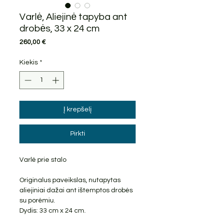
Varlė, Aliejinė tapyba ant
drobės, 33 x 24 cm
Price
260,00 €
Kiekis
*
Į krepšelį
Pirkti
Varlė prie stalo
Originalus paveikslas, nutapytas
aliejiniai dažai ant ištemptos drobės
su porėmiu.
Dydis: 33 cm x 24 cm.