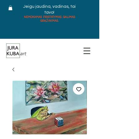
Jeigu jaudina, vadinas, tai
tavo!
NEMOKAMAS PRISTATYMAS . GALIMAS
GRĄŽINIMAS.