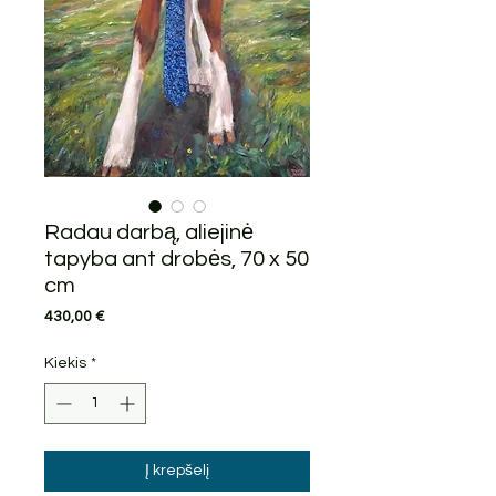
Radau darbą, aliejinė
tapyba ant drobės, 70 x 50
cm
Price
430,00 €
Kiekis
*
Į krepšelį