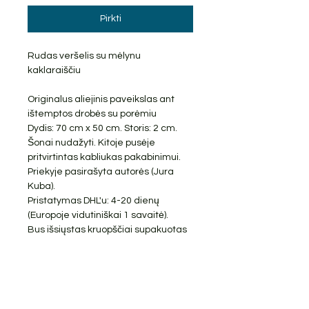
Pirkti
Rudas veršelis su mėlynu
kaklaraiščiu
Originalus aliejinis paveikslas ant
ištemptos drobės su porėmiu
Dydis: 70 cm x 50 cm. Storis: 2 cm.
Šonai nudažyti. Kitoje pusėje
pritvirtintas kabliukas pakabinimui.
Priekyje pasirašyta autorės (Jura
Kuba).
Pristatymas DHL'u: 4-20 dienų
(Europoje vidutiniškai 1 savaitė).
Bus išsiųstas kruopščiai supakuotas
ir su sekimo numeriu.
NEMOKAMAS PRISTATYMAS
GRĄŽINIMAI PRIIMAMI
Džiaugiuosi galėdama su Jumis
pasidalinti savo kūriniais.