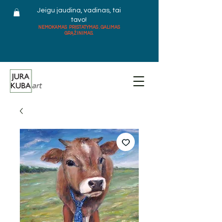
Jeigu jaudina, vadinas, tai
tavo!
NEMOKAMAS PRISTATYMAS . GALIMAS
GRĄŽINIMAS.