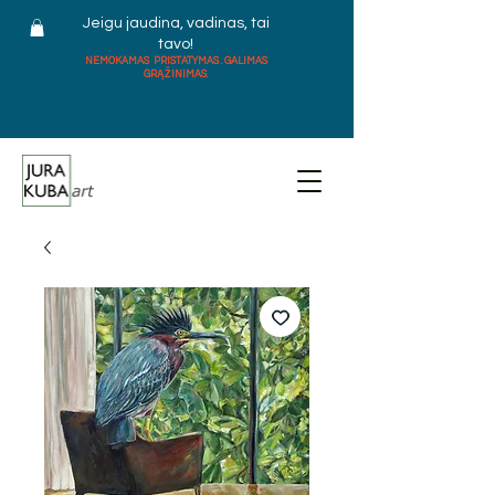
Jeigu jaudina, vadinas, tai
tavo!
NEMOKAMAS PRISTATYMAS . GALIMAS
GRĄŽINIMAS.