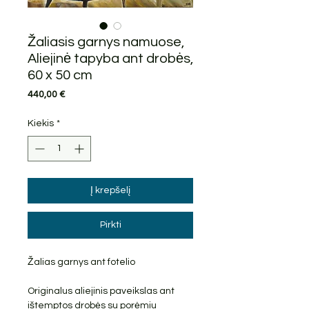
Žaliasis garnys namuose,
Aliejinė tapyba ant drobės,
60 x 50 cm
Price
440,00 €
Kiekis
*
Į krepšelį
Pirkti
Žalias garnys ant fotelio
Originalus aliejinis paveikslas ant
ištemptos drobės su porėmiu