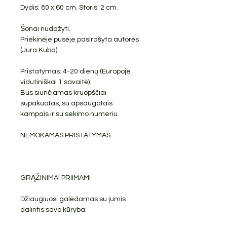
Dydis: 80 x 60 cm. Storis: 2 cm.
Šonai nudažyti.
Priekinėje pusėje pasirašyta autorės
(Jura Kuba).
Pristatymas: 4-20 dienų (Europoje
vidutiniškai 1 savaitė).
Bus siunčiamas kruopščiai
supakuotas, su apsaugotais
kampais ir su sekimo numeriu.
NEMOKAMAS PRISTATYMAS
GRĄŽINIMAI PRIIMAMI
Džiaugiuosi galėdamas su jumis
dalintis savo kūryba.