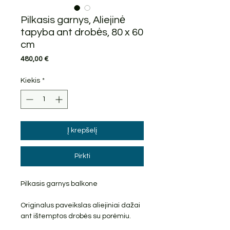
Pilkasis garnys, Aliejinė
tapyba ant drobės, 80 x 60
cm
Price
480,00 €
Kiekis
*
Į krepšelį
Pirkti
Pilkasis garnys balkone
Originalus paveikslas aliejiniai dažai
ant ištemptos drobės su porėmiu.