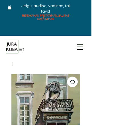
Jeigu jaudina, vadinas, tai
tavo!
NEMOKAMAS PRISTATYMAS . GALIMAS
GRĄŽINIMAS.