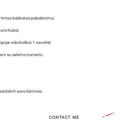
irtintas kabliukas pakabinimui.
Jura Kuba).
poje vidutiniškai 1 savaitė).
s ir su sekimo numeriu.
dalinti savo kūriniais.
CONTACT ME