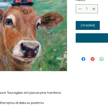
Į krepšelį
re Tauragėje ant pievos prie tvenkinio
t ištemptos drobės su porėmiu