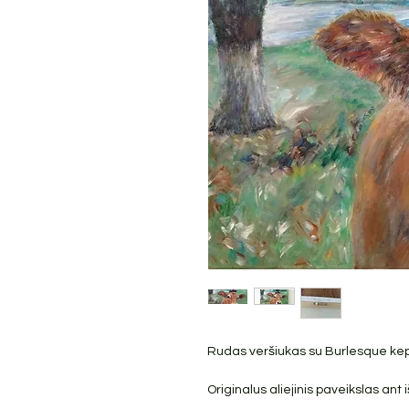
Rudas veršiukas su Burlesque kepu
Originalus aliejinis paveikslas an