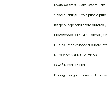
Dydis: 60 cm x 50 cm. Storis: 2 cm.
Šonai nudažyti. Kitoje pusėje pritv
Kitoje pusėje pasirašyta autorės (
Pristatymas DHL'u: 4-20 dienų (Euro
Bus išsiųstas kruopščiai supakuota
NEMOKAMAS PRISTATYMAS
GRĄŽINIMAI PRIIMAMI
Džiaugiuosi galėdama su Jumis pasi