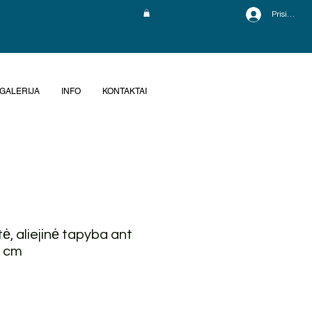
Prisijungti
GALERIJA
INFO
KONTAKTAI
tė, aliejinė tapyba ant
0 cm