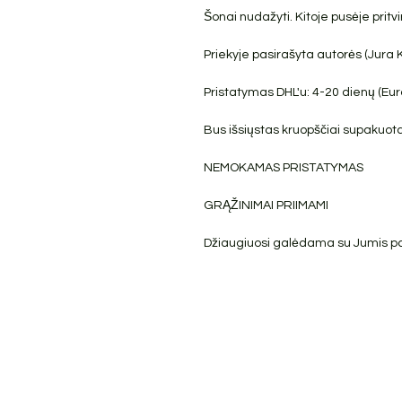
Šonai nudažyti. Kitoje pusėje pritv
Priekyje pasirašyta autorės (Jura 
Pristatymas DHL'u: 4-20 dienų (Euro
Bus išsiųstas kruopščiai supakuota
NEMOKAMAS PRISTATYMAS
GRĄŽINIMAI PRIIMAMI
Džiaugiuosi galėdama su Jumis pasi