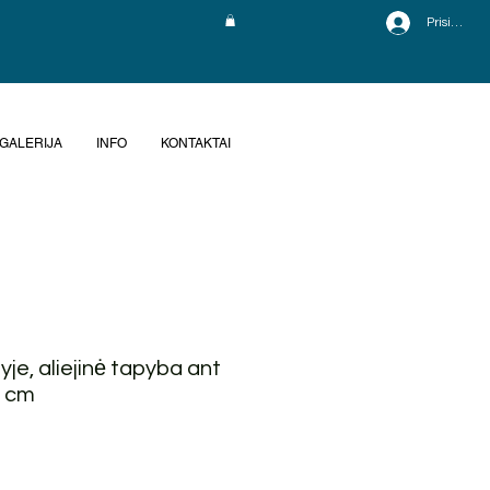
Prisijungti
GALERIJA
INFO
KONTAKTAI
je, aliejinė tapyba ant
0 cm