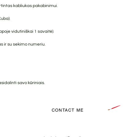
irtintas kabliukas pakabinimui.
Kuba).
poje vidutiniškai 1 savaitė).
s ir su sekimo numeriu.
dalinti savo kūriniais.
CONTACT ME