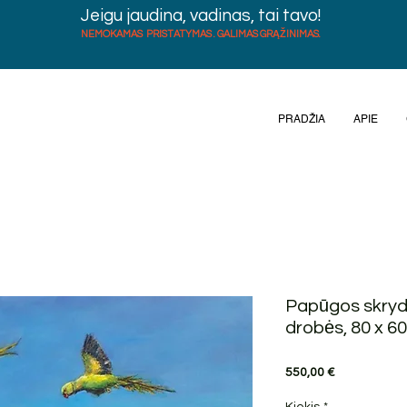
Jeigu jaudina, vadinas, tai tavo!
NEMOKAMAS PRISTATYMAS . GALIMAS GRĄŽINIMAS.
PRADŽIA
APIE
Papūgos skrydy
drobės, 80 x 6
Price
550,00 €
Kiekis
*