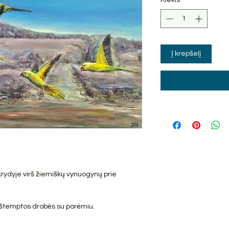
Į krepšelį
rydyje virš žiemiškų vynuogynų prie
t ištemptos drobės su porėmiu.