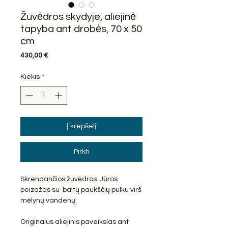
Žuvėdros skydyje, aliejinė
tapyba ant drobės, 70 x 50
cm
Price
430,00 €
Kiekis
*
Į krepšelį
Pirkti
Skrendančios žuvėdros. Jūros
peizažas su baltų paukščių pulku virš
mėlynų vandenų.
Originalus aliejinis paveikslas ant