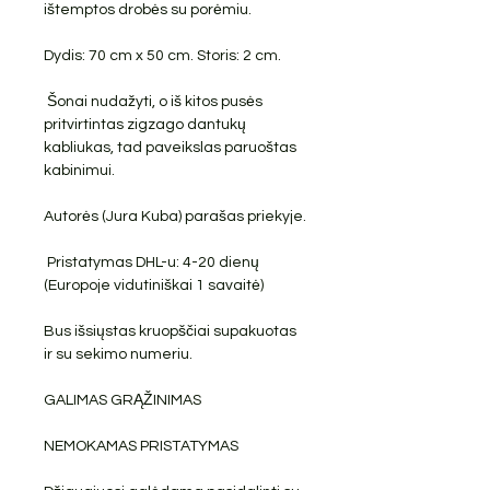
ištemptos drobės su porėmiu.
Dydis: 70 cm x 50 cm. Storis: 2 cm.
Šonai nudažyti, o iš kitos pusės
pritvirtintas zigzago dantukų
kabliukas, tad paveikslas paruoštas
kabinimui.
Autorės (Jura Kuba) parašas priekyje.
Pristatymas DHL-u: 4-20 dienų
(Europoje vidutiniškai 1 savaitė)
Bus išsiųstas kruopščiai supakuotas
ir su sekimo numeriu.
GALIMAS GRĄŽINIMAS
NEMOKAMAS PRISTATYMAS