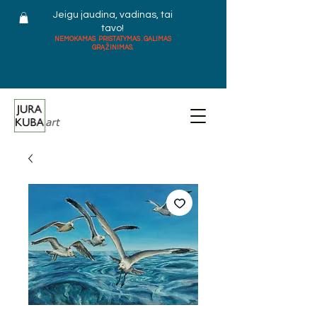
Jeigu jaudina, vadinas, tai
tavo!
NEMOKAMAS PRISTATYMAS . GALIMAS
GRĄŽINIMAS.