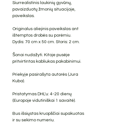
Siurrealistinis laukinių gyvūnų,
pavaizduotų žmonių situacijoje,
paveikslas.
Originalus aliejinis paveikslas ant
ištemptos drobės su porėmiu.
Dydis: 70 cm x 50 cm. Storis: 2 cm.
Šonai nudažyti. Kitoje pusėje
pritvirtintas kabliukas pakabinimui.
Priekyje pasirašyta autorės (Jura
Kuba).
Pristatymas DHL'u: 4-20 dienų
(Europoje vidutiniškai 1 savaitė).
Bus išsiųstas kruopščiai supakuotas
ir su sekimo numeriu.
NEMOKAMAS PRISTATYMAS