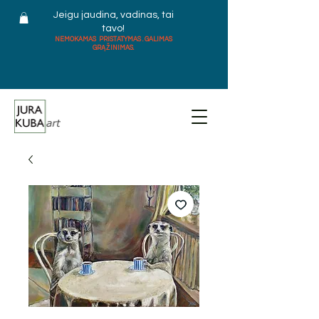
Jeigu jaudina, vadinas, tai
tavo!
NEMOKAMAS PRISTATYMAS . GALIMAS
GRĄŽINIMAS.