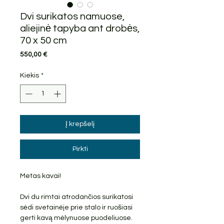
Dvi surikatos namuose,
aliejinė tapyba ant drobės,
70 x 50 cm
Price
550,00 €
Kiekis
*
Į krepšelį
Pirkti
Metas kavai!
Dvi du rimtai atrodančios surikatosi
sėdi svetainėje prie stalo ir ruošiasi
gerti kavą mėlynuose puodeliuose.