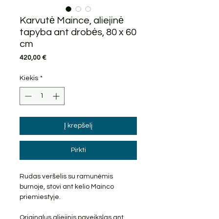
Karvutė Maince, aliejinė
tapyba ant drobės, 80 x 60
cm
Price
420,00 €
Kiekis
*
Į krepšelį
Pirkti
Rudas veršelis su ramunėmis
burnoje, stovi ant kelio Mainco
priemiestyje.
Originalus aliejinis paveikslas ant