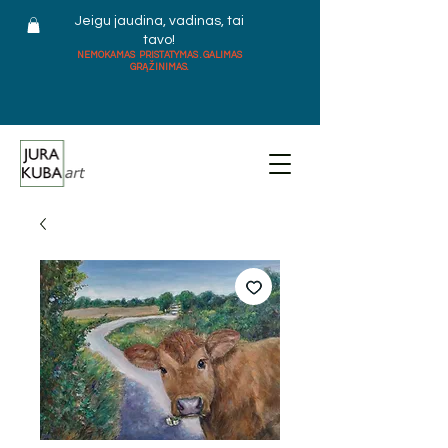
Jeigu jaudina, vadinas, tai
tavo!
NEMOKAMAS PRISTATYMAS . GALIMAS
GRĄŽINIMAS.