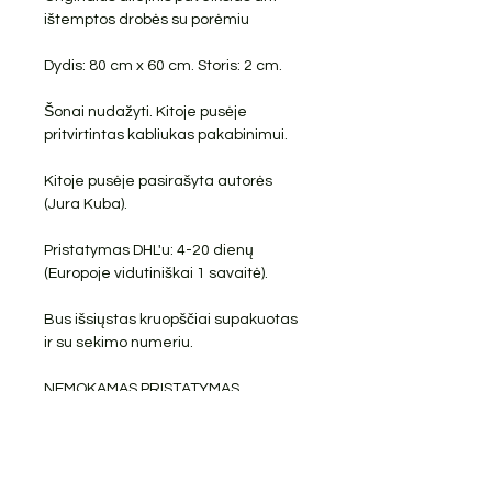
ištemptos drobės su porėmiu
Dydis: 80 cm x 60 cm. Storis: 2 cm.
Šonai nudažyti. Kitoje pusėje
pritvirtintas kabliukas pakabinimui.
Kitoje pusėje pasirašyta autorės
(Jura Kuba).
Pristatymas DHL'u: 4-20 dienų
(Europoje vidutiniškai 1 savaitė).
Bus išsiųstas kruopščiai supakuotas
ir su sekimo numeriu.
NEMOKAMAS PRISTATYMAS
GRĄŽINIMAI PRIIMAMI
Džiaugiuosi galėdama su Jumis